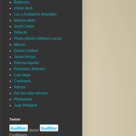
Batacazo
olivier deck
Luz y Azabache (Nayade)
dibujos alain
Jordi Cohen
Gilberto
Photo Afición (William Lucas)
Manón
David Cordero
Javier Arroyo
Paloma Aguilar
Francisco Jimenez
Luis Vega
Carlevaris
Arènes
Por las rutas del toro
Photaurine
Juan Pelegrín
Twitter
Javier
Costillares