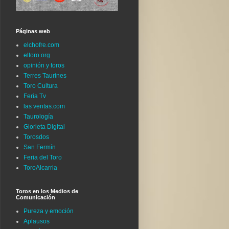
Páginas web
elchofre.com
eltoro.org
opinión y toros
Terres Taurines
Toro Cultura
Feria Tv
las ventas.com
Taurología
Glorieta Digital
Torosdos
San Fermín
Feria del Toro
ToroAlcarria
Toros en los Medios de
Comunicación
Pureza y emoción
Aplausos