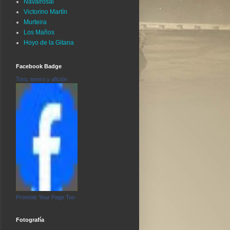
Navalrosal
Victorino Martín
Murteira
Los Maños
Hoyo de la Gitana
Facebook Badge
Toro, torero y afición
Promote Your Page Too
Fotografía