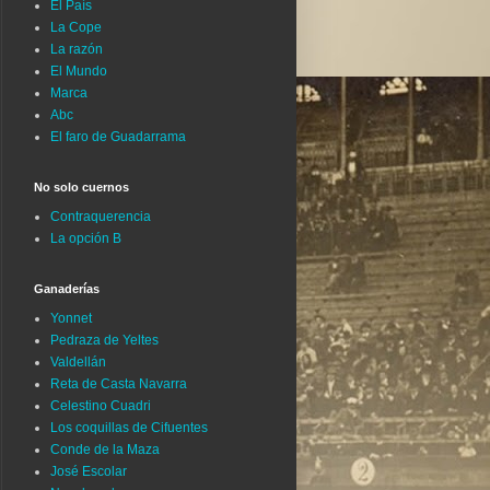
El País
La Cope
La razón
El Mundo
Marca
Abc
El faro de Guadarrama
No solo cuernos
Contraquerencia
La opción B
Ganaderías
Yonnet
Pedraza de Yeltes
Valdellán
Reta de Casta Navarra
Celestino Cuadri
Los coquillas de Cifuentes
Conde de la Maza
José Escolar