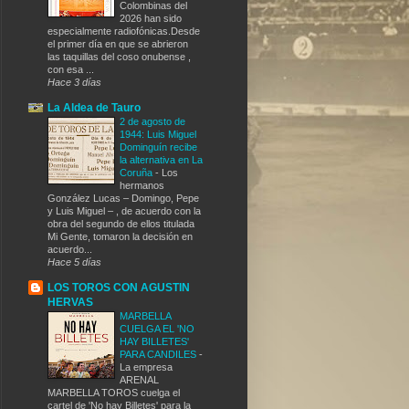
Colombinas del
2026 han sido
especialmente radiofónicas.Desde
el primer día en que se abrieron
las taquillas del coso onubense ,
con esa ...
Hace 3 días
La Aldea de Tauro
2 de agosto de
1944: Luis Miguel
Dominguín recibe
la alternativa en La
Coruña
-
Los
hermanos
González Lucas – Domingo, Pepe
y Luis Miguel – , de acuerdo con la
obra del segundo de ellos titulada
Mi Gente, tomaron la decisión en
acuerdo...
Hace 5 días
LOS TOROS CON AGUSTIN
HERVAS
MARBELLA
CUELGA EL 'NO
HAY BILLETES'
PARA CANDILES
-
La empresa
ARENAL
MARBELLA TOROS cuelga el
cartel de 'No hay Billetes' para la