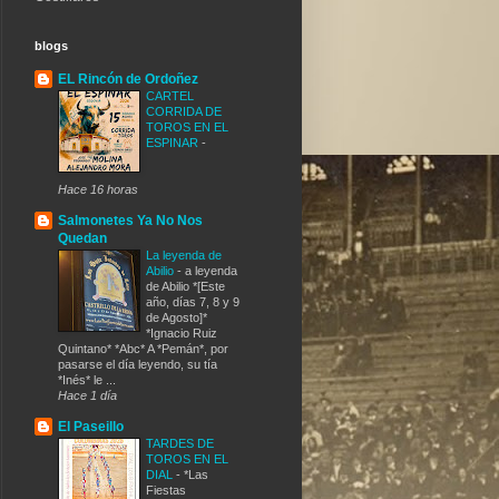
blogs
EL Rincón de Ordoñez
CARTEL
CORRIDA DE
TOROS EN EL
ESPINAR
-
Hace 16 horas
Salmonetes Ya No Nos
Quedan
La leyenda de
Abilio
-
a leyenda
de Abilio *[Este
año, días 7, 8 y 9
de Agosto]*
*Ignacio Ruiz
Quintano* *Abc* A *Pemán*, por
pasarse el día leyendo, su tía
*Inés* le ...
Hace 1 día
El Paseillo
TARDES DE
TOROS EN EL
DIAL
-
*Las
Fiestas