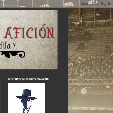
torotoreroyaficion@gmail.com