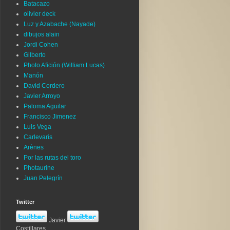
Batacazo
olivier deck
Luz y Azabache (Nayade)
dibujos alain
Jordi Cohen
Gilberto
Photo Afición (William Lucas)
Manón
David Cordero
Javier Arroyo
Paloma Aguilar
Francisco Jimenez
Luis Vega
Carlevaris
Arènes
Por las rutas del toro
Photaurine
Juan Pelegrín
Twitter
Javier
Costillares