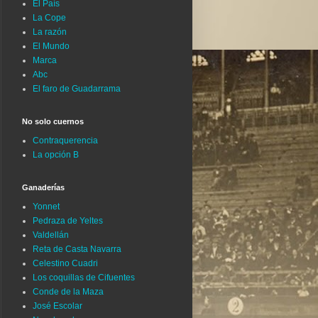
El País
La Cope
La razón
El Mundo
Marca
Abc
El faro de Guadarrama
No solo cuernos
Contraquerencia
La opción B
Ganaderías
Yonnet
Pedraza de Yeltes
Valdellán
Reta de Casta Navarra
Celestino Cuadri
Los coquillas de Cifuentes
Conde de la Maza
José Escolar