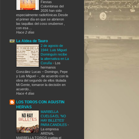
Fiestas
Colombinas del
2026 han sido
especialmente radiofónicas.Desde
el primer día en que se abrieron
las taquillas del coso onubense ,
con esa ...
Hace 2 días
La Aldea de Tauro
2 de agosto de
1944: Luis Miguel
Dominguín recibe
la alternativa en La
Coruña
-
Los
hermanos
González Lucas – Domingo, Pepe
y Luis Miguel – , de acuerdo con la
obra del segundo de ellos titulada
Mi Gente, tomaron la decisión en
acuerdo...
Hace 4 días
LOS TOROS CON AGUSTIN
HERVAS
MARBELLA
CUELGA EL 'NO
HAY BILLETES'
PARA CANDILES
-
La empresa
ARENAL
MARBELLA TOROS cuelga el