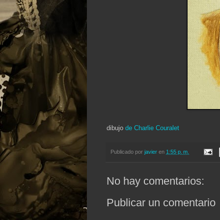
dibujo
de Charlie Couralet
Publicado por
javier
en
1:55 p. m.
No hay comentarios:
Publicar un comentario