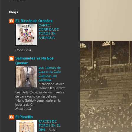
blogs
EL Rincón de Ordoñez
CARTEL
CORRIDA DE
TOROS EN
ANDAGUA
-
Hace 1 día
Salmonetes Ya No Nos
Quedan
Los Infantes de
Lara en la Calle
Cabezas, de
Córdoba
-
*Francisco Javier
Gómez Izquierdo*
Las Siete Cabezas de los Infantes
de Lara -ocho con la del ayo
*Nuño Salido*- tienen calle en la
judería de C...
Hace 1 día
El Paseillo
TARDES DE
TOROS EN EL
DIAL
-
*Las