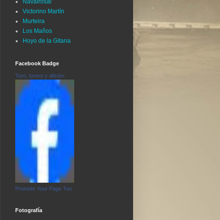
Navalrosal
Victorino Martín
Murteira
Los Maños
Hoyo de la Gitana
Facebook Badge
Toro, torero y afición
Promote Your Page Too
Fotografía