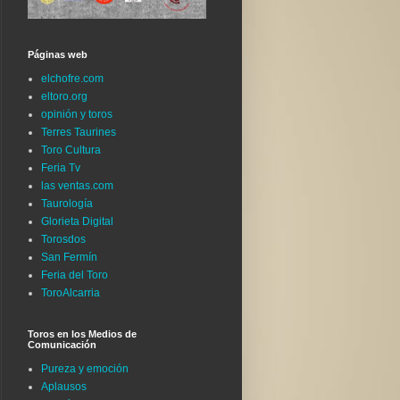
Páginas web
elchofre.com
eltoro.org
opinión y toros
Terres Taurines
Toro Cultura
Feria Tv
las ventas.com
Taurología
Glorieta Digital
Torosdos
San Fermín
Feria del Toro
ToroAlcarria
Toros en los Medios de
Comunicación
Pureza y emoción
Aplausos