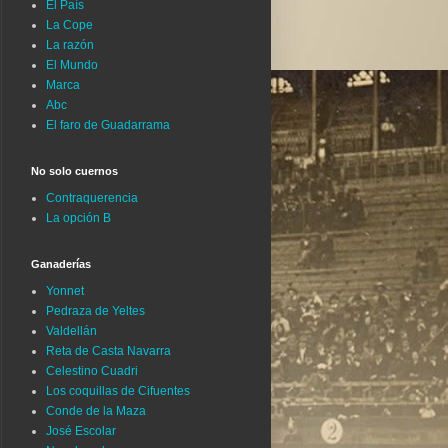
El País
La Cope
La razón
El Mundo
Marca
Abc
El faro de Guadarrama
No solo cuernos
Contraquerencia
La opción B
Ganaderías
Yonnet
Pedraza de Yeltes
Valdellán
Reta de Casta Navarra
Celestino Cuadri
Los coquillas de Cifuentes
Conde de la Maza
José Escolar