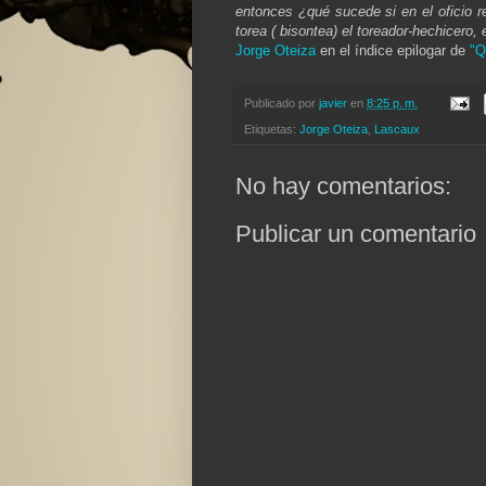
entonces ¿qué sucede si en el oficio r
torea ( bisontea) el toreador-hechicero, 
Jorge Oteiza
en el índice epilogar de
"Q
Publicado por
javier
en
8:25 p. m.
Etiquetas:
Jorge Oteiza
,
Lascaux
No hay comentarios:
Publicar un comentario