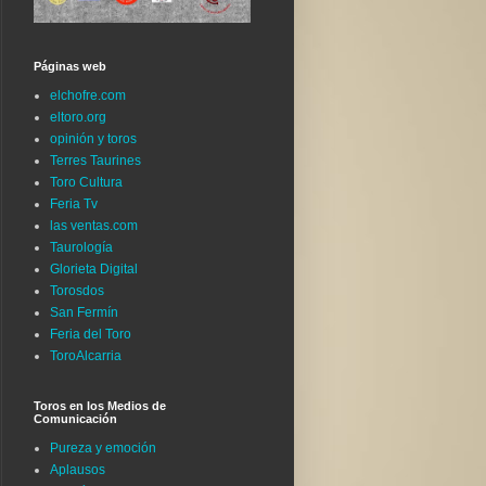
Páginas web
elchofre.com
eltoro.org
opinión y toros
Terres Taurines
Toro Cultura
Feria Tv
las ventas.com
Taurología
Glorieta Digital
Torosdos
San Fermín
Feria del Toro
ToroAlcarria
Toros en los Medios de
Comunicación
Pureza y emoción
Aplausos