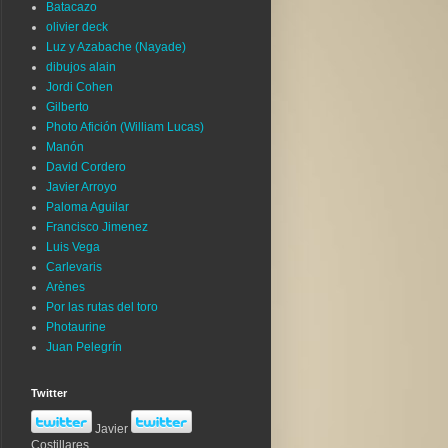
Batacazo
olivier deck
Luz y Azabache (Nayade)
dibujos alain
Jordi Cohen
Gilberto
Photo Afición (William Lucas)
Manón
David Cordero
Javier Arroyo
Paloma Aguilar
Francisco Jimenez
Luis Vega
Carlevaris
Arènes
Por las rutas del toro
Photaurine
Juan Pelegrín
Twitter
Javier
Costillares