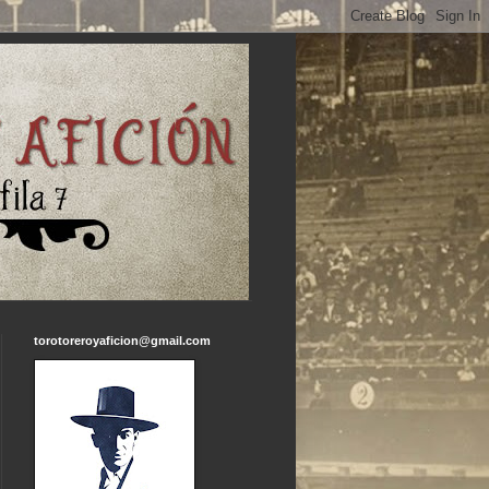
torotoreroyaficion@gmail.com