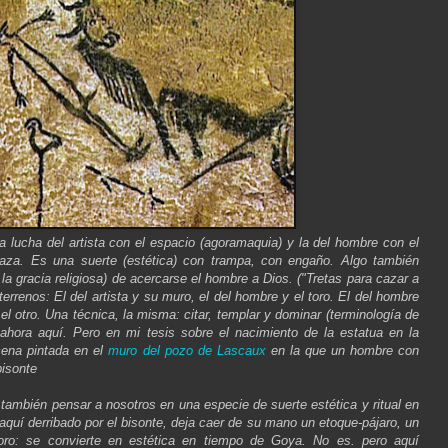
a lucha del artista con el espacio (agoramaquia) y la del hombre con el
caza. Es una suerte (estética) con trampa, con engaño. Algo también
la gracia religiosa) de acercarse el hombre a Dios. ("Tretas para cazar a
errenos: El del artista y su muro, el del hombre y el toro. El del hombre
el otro. Una técnica, la misma: citar, templar y dominar (terminología de
ahora aquí. Pero en mi tesis sobre el nacimiento de la estatua en la
cena pintada en el
muro del pozo de Lascaux
en la que un hombre con
bisonte
también pensar a nosotros en una especie de suerte estética y ritual en
quí derribado por el bisonte, deja caer de su mano un etoque-pájaro, un
oro: se convierte en estética en tiempo de Goya. No es. pero aquí