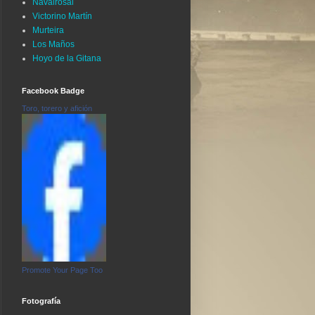
Navalrosal
Victorino Martín
Murteira
Los Maños
Hoyo de la Gitana
Facebook Badge
Toro, torero y afición
Promote Your Page Too
Fotografía