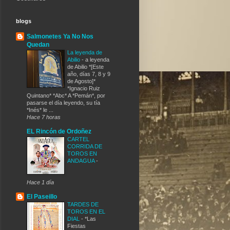
blogs
Salmonetes Ya No Nos
Quedan
La leyenda de
Abilio
-
a leyenda
de Abilio *[Este
año, días 7, 8 y 9
de Agosto]*
*Ignacio Ruiz
Quintano* *Abc* A *Pemán*, por
pasarse el día leyendo, su tía
*Inés* le ...
Hace 7 horas
EL Rincón de Ordoñez
CARTEL
CORRIDA DE
TOROS EN
ANDAGUA
-
Hace 1 día
El Paseillo
TARDES DE
TOROS EN EL
DIAL
-
*Las
Fiestas