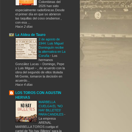
Colombinas del
2026 han sido
especialmente radiofónicas.Desde
el primer día en que se abrieron
las taquillas del coso onubense ,
con esa ...
Hace 2 días
La Aldea de Tauro
2 de agosto de
1944: Luis Miguel
Dominguín recibe
la alternativa en La
Coruña
-
Los
hermanos
González Lucas – Domingo, Pepe
y Luis Miguel – , de acuerdo con la
obra del segundo de ellos titulada
Mi Gente, tomaron la decisión en
acuerdo...
Hace 4 días
LOS TOROS CON AGUSTIN
HERVAS
MARBELLA
CUELGA EL 'NO
HAY BILLETES'
PARA CANDILES
-
La empresa
ARENAL
MARBELLA TOROS cuelga el
cartel de 'No hay Billetes' para la